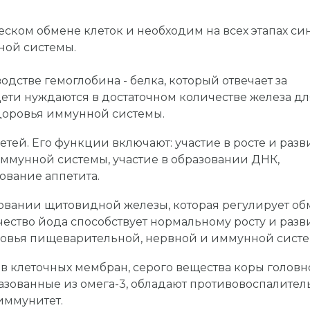
ском обмене клеток и необходим на всех этапах си
ной системы.
дстве гемоглобина - белка, который отвечает за
ети нуждаются в достаточном количестве железа дл
здоровья иммунной системы.
тей. Его функции включают: участие в росте и разв
иммунной системы, участие в образовании ДНК,
вание аппетита.
овании щитовидной железы, которая регулирует об
чество йода способствует нормальному росту и раз
ровья пищеварительной, нервной и иммунной систе
ав клеточных мембран, серого вещества коры головн
образованные из омега-3, обладают противовоспалите
иммунитет.