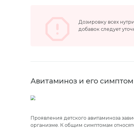
Дозировку всех нутр
добавок следует уточн
Авитаминоз и его симпто
Проявления детского авитаминоза завися
организме. К общим симптомам относят