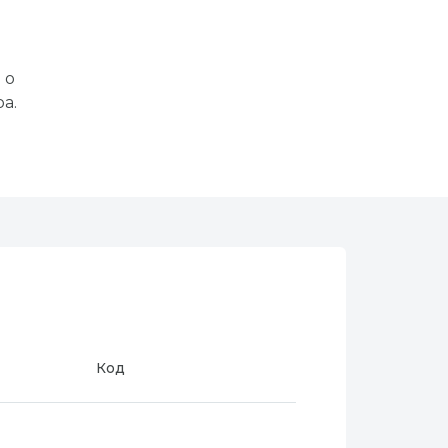
 о
а.
Код