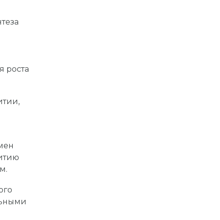
нтеза
я роста
итии,
мен
витию
м.
ого
льными