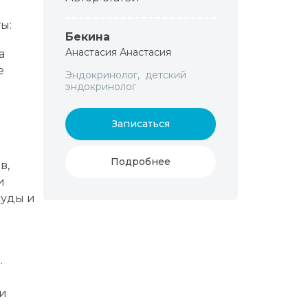
ы:
Бекина
Анастасия Анастасия
а
е
Эндокринолог, детский
эндокринолог
Записаться
Подробнее
в,
и
суды и
.
ии