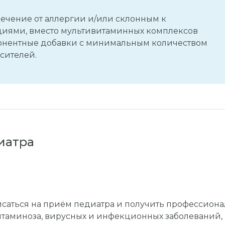
ечение от аллергии и/или склонным к
циями, вместо мультивитаминных комплексов
онентные добавки с минимальным количеством
сителей.
иатра
исаться на приём педиатра и получить профессион
итаминоза, вирусных и инфекционных заболеваний,