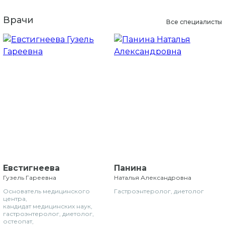
Врачи
Все специалисты
Евстигнеева
Панина
Гузель Гареевна
Наталья Александровна
Основатель медицинского
Гастроэнтеролог, диетолог
центра,
кандидат медицинских наук,
гастроэнтеролог, диетолог,
остеопат,