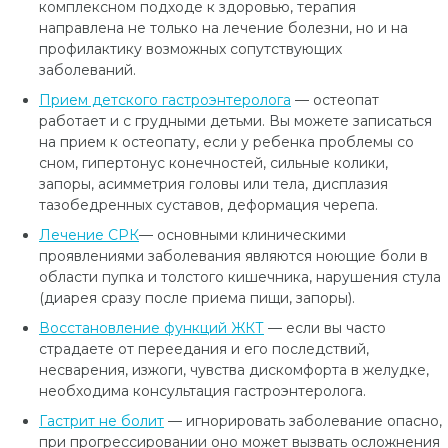
комплексном подходе к здоровью, терапия
направлена не только на лечение болезни, но и на
профилактику возможных сопутствующих
заболеваний.
Прием детского гастроэнтеролога
— остеопат
работает и с грудными детьми. Вы можете записаться
на прием к остеопату, если у ребенка проблемы со
сном, гипертонус конечностей, сильные колики,
запоры, асимметрия головы или тела, дисплазия
тазобедренных суставов, деформация черепа.
Лечение СРК
— основными клиническими
проявлениями заболевания являются ноющие боли в
области пупка и толстого кишечника, нарушения стула
(диарея сразу после приема пищи, запоры).
Восстановление функций ЖКТ
— если вы часто
страдаете от переедания и его последствий,
несварения, изжоги, чувства дискомфорта в желудке,
необходима консультация гастроэнтеролога.
Гастрит не болит
— игнорировать заболевание опасно,
при прогрессировании оно может вызвать осложнения