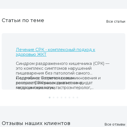
Статьи по теме
Все статьи
Лечение СРК - комплексный подход к
здоровью ЖКТ
Синдром раздраженного кишечника (СРК) —
это комплекс симптомов нарушений
пищеварения без патологий самого
кишечника. Является самым
Подробнее о причинах возникновения и
распространённым диагнозом в
лечении СРК рассказывает кандидат
гастроэнтерологии.
медицинских наук, гастроэнтеролог,
диетолог, остеопат, врач превентивной
медицины Гузель Евстигнеева.
Отзывы наших клиентов
Все отзывы