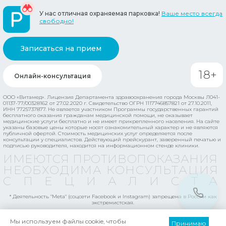
У нас отличная охраняемая парковка!
Ваше место всегда
свободно!
Записаться на прием
18+
Онлайн-консультация
ООО «Витамед». Лицензия Департамента здравоохранения города Москвы Л041-
01137-77/00328162 от 27.02.2020 г. Свидетельство ОГРН 1117746857821 от 27.10.2011,
ИНН 7725737877.
Не является участником Программы государственных гарантий
бесплатного оказания гражданам медицинской помощи, не оказывает
медицинские услуги бесплатно и не имеет прикрепленного населения.
На сайте
указаны базовые цены которые носят ознакомительный характер и не являются
публичной офертой. Стоимость медицинских услуг определяется после
консультации у специалистов. Действующий прейскурант, заверенный печатью и
подписью руководителя, находится на информационном стенде клиники.
ИМЕЮТСЯ ПРОТИВОПОКАЗАНИЯ
НЕОБХОДИМА КОНСУЛЬТАЦИЯ
СПЕЦИАЛИСТ
* Деятельность "Meta" (соцсети Facebook и Instagram) запрещена в России как
экстремистская.
Мы используем файлы cookie, чтобы
Принимаю