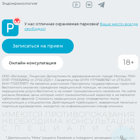
Эндокринология
У нас отличная охраняемая парковка!
Ваше место всегда
свободно!
Записаться на прием
18+
Онлайн-консультация
ООО «Витамед». Лицензия Департамента здравоохранения города Москвы Л041-
01137-77/00328162 от 27.02.2020 г. Свидетельство ОГРН 1117746857821 от 27.10.2011,
ИНН 7725737877.
Не является участником Программы государственных гарантий
бесплатного оказания гражданам медицинской помощи, не оказывает
медицинские услуги бесплатно и не имеет прикрепленного населения.
На сайте
указаны базовые цены которые носят ознакомительный характер и не являются
публичной офертой. Стоимость медицинских услуг определяется после
консультации у специалистов. Действующий прейскурант, заверенный печатью и
подписью руководителя, находится на информационном стенде клиники.
ИМЕЮТСЯ ПРОТИВОПОКАЗАНИЯ
НЕОБХОДИМА КОНСУЛЬТАЦИЯ
СПЕЦИАЛИСТ
* Деятельность "Meta" (соцсети Facebook и Instagram) запрещена в России как