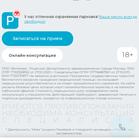
У нас отличная охраняемая парковка!
Ваше место всегда
свободно!
Записаться на прием
18+
Онлайн-консультация
ООО «Витамед». Лицензия Департамента здравоохранения города Москвы Л041-
01137-77/00328162 от 27.02.2020 г. Свидетельство ОГРН 1117746857821 от 27.10.2011,
ИНН 7725737877.
Не является участником Программы государственных гарантий
бесплатного оказания гражданам медицинской помощи, не оказывает
медицинские услуги бесплатно и не имеет прикрепленного населения.
На сайте
указаны базовые цены которые носят ознакомительный характер и не являются
публичной офертой. Стоимость медицинских услуг определяется после
консультации у специалистов. Действующий прейскурант, заверенный печатью и
подписью руководителя, находится на информационном стенде клиники.
ИМЕЮТСЯ ПРОТИВОПОКАЗАНИЯ
НЕОБХОДИМА КОНСУЛЬТАЦИЯ
СПЕЦИАЛИСТ
* Деятельность "Meta" (соцсети Facebook и Instagram) запрещена в России как
экстремистская.