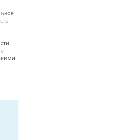
льное
сть
ости
ые
ескими