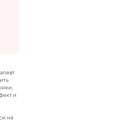
рапевт
ить
иями,
фект и
си на