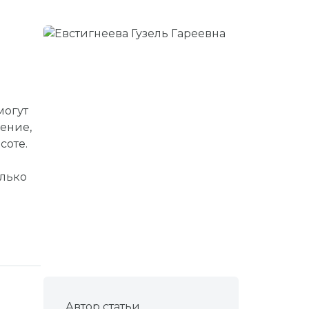
могут
ение,
соте.
олько
Автор статьи