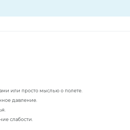
ами или просто мыслью о полете.
ное давление.
ья.
ние слабости.