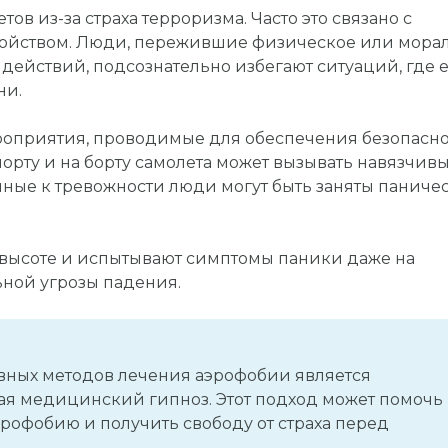
тов из-за страха терроризма. Часто это связано с
ройством. Люди, пережившие физическое или мора
ействий, подсознательно избегают ситуаций, где е
ни.
роприятия, проводимые для обеспечения безопасн
орту и на борту самолета может вызывать навязчив
нные к тревожности люди могут быть заняты панич
 высоте и испытывают симптомы паники даже на
ьной угрозы падения.
вных методов лечения аэрофобии является
ая медицинский гипноз. Этот подход может помочь
рофобию и получить свободу от страха перед