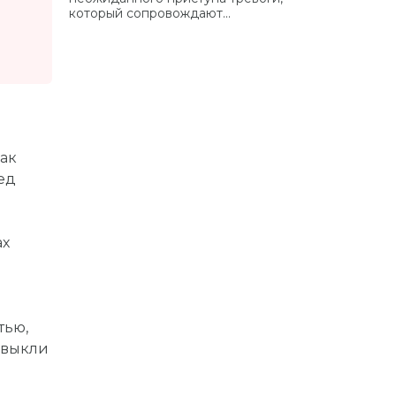
который сопровождают...
как
ед
ах
тью,
ивыкли