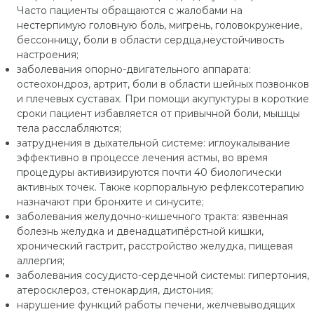
Часто пациенты обращаются с жалобами на
нестерпимую головную боль, мигрень, головокружение,
бессонницу, боли в области сердца,неустойчивость
настроения;
заболевания опорно-двигательного аппарата:
остеохондроз, артрит, боли в области шейных позвонков
и плечевых суставах. При помощи акупуктуры в короткие
сроки пациент избавляется от привычной боли, мышцы
тела расслабляются;
затруднения в дыхательной системе: иглоукалывание
эффективно в процессе лечения астмы, во время
процедуры активизируются почти 40 биологически
активных точек. Также корпоральную рефлексотерапию
назначают при бронхите и синусите;
заболевания желудочно-кишечного тракта: язвенная
болезнь желудка и двенадцатипёрстной кишки,
хронический гастрит, расстройство желудка, пищевая
аллергия;
заболевания сосудисто-сердечной системы: гипертония,
атеросклероз, стенокардия, дистония;
нарушение функций работы печени, желчевыводящих