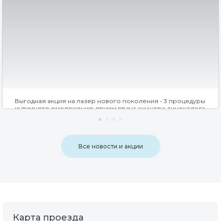
Выгодная акция на лазер нового поколения - 3 процедуры
интимного омоложения, прием врача акушера-гинеколога
и обследование перед процедурой со скидкой 30% .
Все новости и акции
Карта проезда