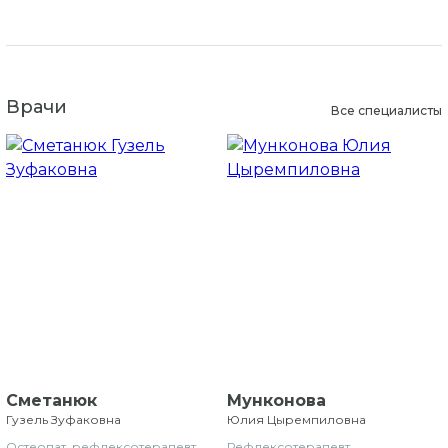
Врачи
Все специалисты
Сметанюк
Мунконова
Гузель Зуфаковна
Юлия Цыремпиловна
Остеопат, рефлексотерапевт
Рефлексотерапевт