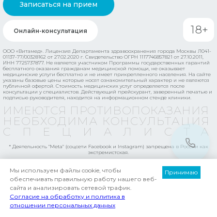
Записаться на прием
18+
Онлайн-консультация
ООО «Витамед». Лицензия Департамента здравоохранения города Москвы Л041-
01137-77/00328162 от 27.02.2020 г. Свидетельство ОГРН 1117746857821 от 27.10.2011,
ИНН 7725737877.
Не является участником Программы государственных гарантий
бесплатного оказания гражданам медицинской помощи, не оказывает
медицинские услуги бесплатно и не имеет прикрепленного населения.
На сайте
указаны базовые цены которые носят ознакомительный характер и не являются
публичной офертой. Стоимость медицинских услуг определяется после
консультации у специалистов. Действующий прейскурант, заверенный печатью и
подписью руководителя, находится на информационном стенде клиники.
ИМЕЮТСЯ ПРОТИВОПОКАЗАНИЯ
НЕОБХОДИМА КОНСУЛЬТАЦИЯ
СПЕЦИАЛИСТ
* Деятельность "Meta" (соцсети Facebook и Instagram) запрещена в России как
экстремистская.
Мы используем файлы cookie, чтобы
Принимаю
© 2026, Osteopoint | Согласие на обработку персональных данных
обеспечивать правильную работу нашего веб-
сайта и анализировать сетевой трафик.
Политика обработки персональных данных
Согласие на обработку и политика в
Patron - разработка сайтов и комплексный маркетинг
отношении персональных данных