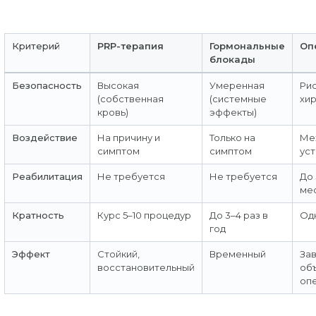
Критерий
PRP-терапия
Гормональные
Оп
блокады
Безопасность
Высокая
Умеренная
Ри
(собственная
(системные
хи
кровь)
эффекты)
Воздействие
На причину и
Только на
Ме
симптом
симптом
ус
Реабилитация
Не требуется
Не требуется
До 
ме
Кратность
Курс 5–10 процедур
До 3–4 раз в
Од
год
Эффект
Стойкий,
Временный
Зав
восстановительный
об
оп