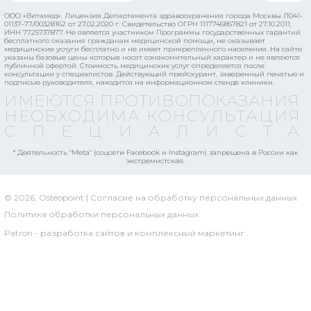
ООО «Витамед». Лицензия Департамента здравоохранения города Москвы Л041-
01137-77/00328162 от 27.02.2020 г. Свидетельство ОГРН 1117746857821 от 27.10.2011,
ИНН 7725737877.
Не является участником Программы государственных гарантий
бесплатного оказания гражданам медицинской помощи, не оказывает
медицинские услуги бесплатно и не имеет прикрепленного населения.
На сайте
указаны базовые цены которые носят ознакомительный характер и не являются
публичной офертой. Стоимость медицинских услуг определяется после
консультации у специалистов. Действующий прейскурант, заверенный печатью и
подписью руководителя, находится на информационном стенде клиники.
ИМЕЮТСЯ ПРОТИВОПОКАЗАНИЯ
НЕОБХОДИМА КОНСУЛЬТАЦИЯ
СПЕЦИАЛИСТ
* Деятельность "Meta" (соцсети Facebook и Instagram) запрещена в России как
экстремистская.
© 2026, Osteopoint | Согласие на обработку персональных данных
Политика обработки персональных данных
Patron - разработка сайтов и комплексный маркетинг