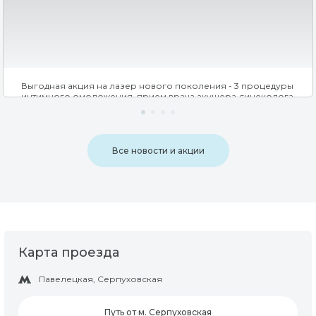
Выгодная акция на лазер нового поколения - 3 процедуры
интимного омоложения, прием врача акушера-гинеколога
и обследование перед процедурой со скидкой 30% .
Все новости и акции
Карта проезда
Павелецкая, Серпуховская
Путь от м. Серпуховская