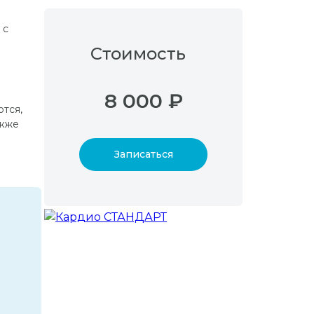
 с
Стоимость
8 000 ₽
тся,
акже
Записаться