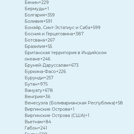
Бенин
+229
Бермуды
+1
Болгария
+359
Боливия
+591
Бонэйр, Синт-Эстатиус и Саба
+599
Босния и Герцеговина
+387
Ботсвана
+267
Бразилия
+55
Британская территория в Индийском
океане
+246
Бруней-Даруссалам
+673
Буркина-Фасо
+226
Бурунди
+257
Бутан
+975
Вануату
+678
Венгрия
+36
Венесуэла (Боливарианская Республика)
+58
Виргинские Острова
+1
Виргинские Острова (США)
+1
Вьетнам
+84
Габон
+241