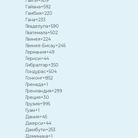
Гаити
+509
Гайана
+592
Гамбия
+220
Гана
+233
Гваделупа
+590
Гватемала
+502
Гвинея
+224
Гвинея-Бисау
+245
Германия
+49
Гернси
+44
Гибралтар
+350
Гондурас
+504
Гонконг
+852
Гренада
+1
Гренландия
+299
Греция
+30
Грузия
+995
Гуам
+1
Дания
+45
Джерси
+44
Джибути
+253
Доминика
+1