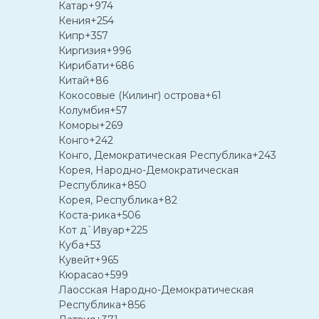
Катар
+974
Кения
+254
Кипр
+357
Киргизия
+996
Кирибати
+686
Китай
+86
Кокосовые (Килинг) острова
+61
Колумбия
+57
Коморы
+269
Конго
+242
Конго, Демократическая Республика
+243
Корея, Народно-Демократическая
Республика
+850
Корея, Республика
+82
Коста-рика
+506
Кот д`Ивуар
+225
Куба
+53
Кувейт
+965
Кюрасао
+599
Лаосская Народно-Демократическая
Республика
+856