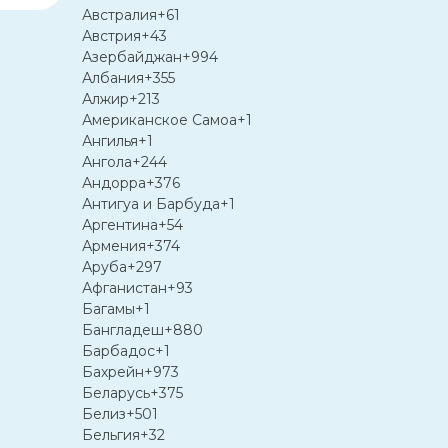
Австралия
+61
Австрия
+43
Азербайджан
+994
Албания
+355
Алжир
+213
Американское Самоа
+1
Ангилья
+1
Ангола
+244
Андорра
+376
Антигуа и Барбуда
+1
Аргентина
+54
Армения
+374
Аруба
+297
Афганистан
+93
Багамы
+1
Бангладеш
+880
Барбадос
+1
Бахрейн
+973
Беларусь
+375
Белиз
+501
Бельгия
+32