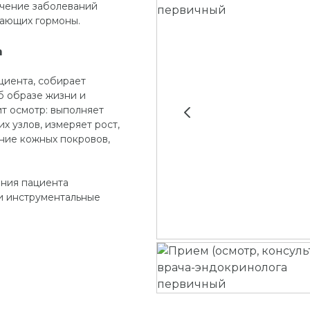
ечение заболеваний
вающих гормоны.
а
циента, собирает
б образе жизни и
т осмотр: выполняет
 узлов, измеряет рост,
яние кожных покровов,
яния пациента
и инструментальные