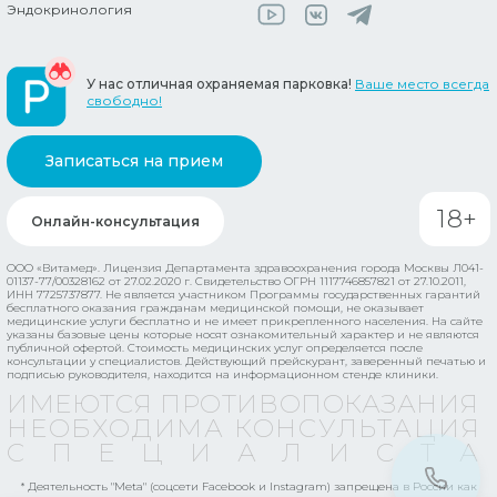
Эндокринология
У нас отличная охраняемая парковка!
Ваше место всегда
свободно!
Записаться на прием
18+
Онлайн-консультация
ООО «Витамед». Лицензия Департамента здравоохранения города Москвы Л041-
01137-77/00328162 от 27.02.2020 г. Свидетельство ОГРН 1117746857821 от 27.10.2011,
ИНН 7725737877.
Не является участником Программы государственных гарантий
бесплатного оказания гражданам медицинской помощи, не оказывает
медицинские услуги бесплатно и не имеет прикрепленного населения.
На сайте
указаны базовые цены которые носят ознакомительный характер и не являются
публичной офертой. Стоимость медицинских услуг определяется после
консультации у специалистов. Действующий прейскурант, заверенный печатью и
подписью руководителя, находится на информационном стенде клиники.
ИМЕЮТСЯ ПРОТИВОПОКАЗАНИЯ
НЕОБХОДИМА КОНСУЛЬТАЦИЯ
СПЕЦИАЛИСТ
* Деятельность "Meta" (соцсети Facebook и Instagram) запрещена в России как